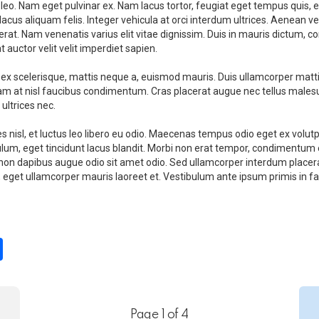
 leo. Nam eget pulvinar ex. Nam lacus tortor, feugiat eget tempus quis, 
cus aliquam felis. Integer vehicula at orci interdum ultrices. Aenean vel s
erat. Nam venenatis varius elit vitae dignissim. Duis in mauris dictum, c
auctor velit velit imperdiet sapien.
scelerisque, mattis neque a, euismod mauris. Duis ullamcorper mattis neq
t quam at nisl faucibus condimentum. Cras placerat augue nec tellus mal
 ultrices nec.
ies nisl, et luctus leo libero eu odio. Maecenas tempus odio eget ex volu
m, eget tincidunt lacus blandit. Morbi non erat tempor, condimentum er
eo, non dapibus augue odio sit amet odio. Sed ullamcorper interdum placer
, eget ullamcorper mauris laoreet et. Vestibulum ante ipsum primis in fau
S
h
ar
e
Page 1 of 4