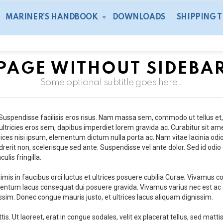
MARINER’S HANDBOOK
DOWNLOADS
SHIPPING 
PAGE WITHOUT SIDEBA
Some optional subtitle goes here…
t. Suspendisse facilisis eros risus. Nam massa sem, commodo ut tellus 
 ultricies eros sem, dapibus imperdiet lorem gravida ac. Curabitur sit a
rices nisi ipsum, elementum dictum nulla porta ac. Nam vitae lacinia odio
erit non, scelerisque sed ante. Suspendisse vel ante dolor. Sed id odio 
lis fringilla.
imis in faucibus orci luctus et ultrices posuere cubilia Curae; Vivamus 
ntum lacus consequat dui posuere gravida. Vivamus varius nec est ac eff
im. Donec congue mauris justo, et ultrices lacus aliquam dignissim.
tis. Ut laoreet, erat in congue sodales, velit ex placerat tellus, sed matt