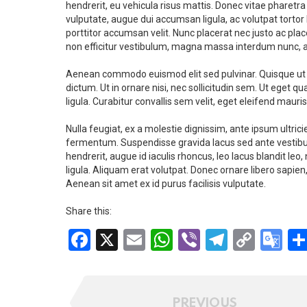
hendrerit, eu vehicula risus mattis. Donec vitae pharetra
vulputate, augue dui accumsan ligula, ac volutpat tortor la
porttitor accumsan velit. Nunc placerat nec justo ac plac
non efficitur vestibulum, magna massa interdum nunc, at 
Aenean commodo euismod elit sed pulvinar. Quisque ut ex 
dictum. Ut in ornare nisi, nec sollicitudin sem. Ut ege
ligula. Curabitur convallis sem velit, eget eleifend mauris
Nulla feugiat, ex a molestie dignissim, ante ipsum ultric
fermentum. Suspendisse gravida lacus sed ante vestibulu
hendrerit, augue id iaculis rhoncus, leo lacus blandit l
ligula. Aliquam erat volutpat. Donec ornare libero sapien
Aenean sit amet ex id purus facilisis vulputate.
Share this:
F
X
E
W
Vi
T
C
G
a
m
h
b
el
o
o
ce
ail
at
er
e
py
o
b
s
gr
Li
gl
PREVIOUS