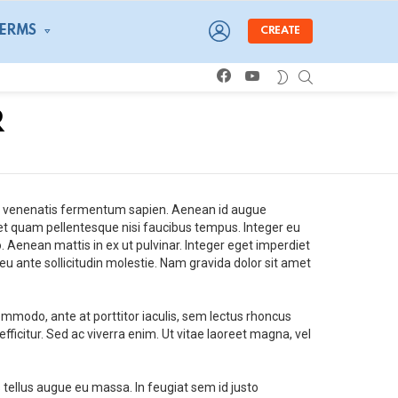
LOGIN
TERMS
CREATE
facebook
youtube
SEARCH
SWITCH
SKIN
R
et, venenatis fermentum sapien. Aenean id augue
met quam pellentesque nisi faucibus tempus. Integer eu
. Aenean mattis in ex ut pulvinar. Integer eget imperdiet
eu ante sollicitudin molestie. Nam gravida dolor sit amet
commodo, ante at porttitor iaculis, sem lectus rhoncus
icitur. Sed ac viverra enim. Ut vitae laoreet magna, vel
is tellus augue eu massa. In feugiat sem id justo