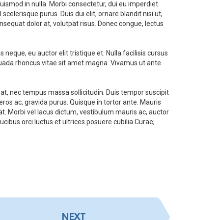
euismod in nulla. Morbi consectetur, dui eu imperdiet
celerisque purus. Duis dui elit, ornare blandit nisi ut,
onsequat dolor at, volutpat risus. Donec congue, lectus
ue, eu auctor elit tristique et. Nulla facilisis cursus
esuada rhoncus vitae sit amet magna. Vivamus ut ante
tpat, nec tempus massa sollicitudin. Duis tempor suscipit
os ac, gravida purus. Quisque in tortor ante. Mauris
at. Morbi vel lacus dictum, vestibulum mauris ac, auctor
cibus orci luctus et ultrices posuere cubilia Curae;
NEXT